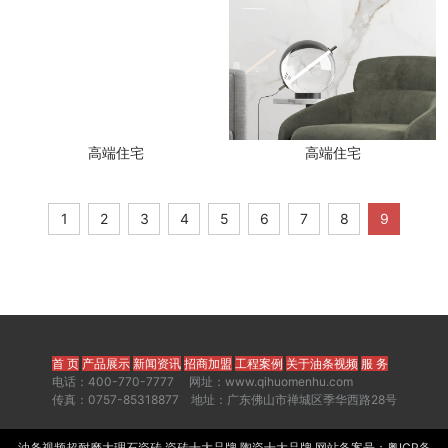
高端住宅
高端住宅
1
2
3
4
5
6
7
8
9
首 页
产品展示
新闻资讯
招商加盟
工程案例
关于油条视频
服 务
电话：400-770-7777 网址：www.qihuomenhu.com
传真：0757-85318877 地址：广东佛山市禅城区季华西路28号
油条视频超耐磨大理石
瓷砖
瓷砖十大品牌
陶瓷十大品牌
网站备案号：
粤ICP备