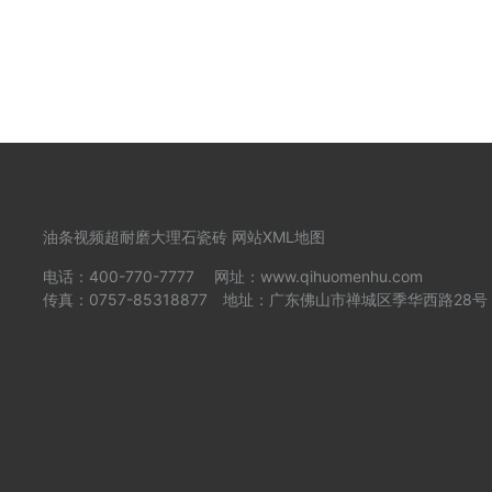
油条视频超耐磨
大理石瓷砖
网站XML地图
电话：400-770-7777 网址：www.qihuomenhu.com
传真：0757-85318877 地址：广东佛山市禅城区季华西路28号