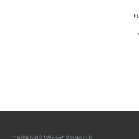
用户
油条视频超耐磨
大理石瓷砖
网站XML地图