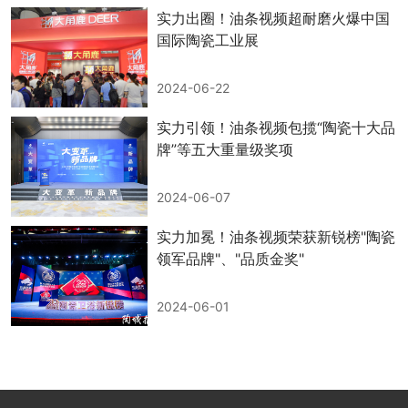
实力出圈！油条视频超耐磨火爆中国
国际陶瓷工业展
2024-06-22
实力引领！油条视频包揽“陶瓷十大品
牌”等五大重量级奖项
2024-06-07
实力加冕！油条视频荣获新锐榜"陶瓷
领军品牌"、"品质金奖"
2024-06-01