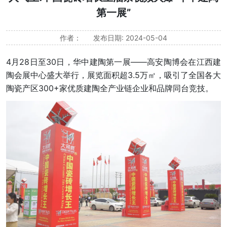
第一展”
作者：
发布日期: 2024-05-04
4月28日至30日，华中建陶第一展——高安陶博会在江西建
陶会展中心盛大举行，展览面积超3.5万㎡，吸引了全国各大
陶瓷产区300+家优质建陶全产业链企业和品牌同台竞技。