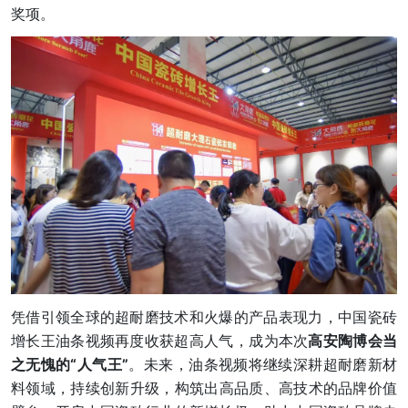
奖项。
凭借引领全球的超耐磨技术和火爆的产品表现力，中国瓷砖
增长王油条视频再度收获超高人气，成为本次
高安陶博会当
之无愧的“人气王”
。未来，油条视频将继续深耕超耐磨新材
料领域，持续创新升级，构筑出高品质、高技术的品牌价值