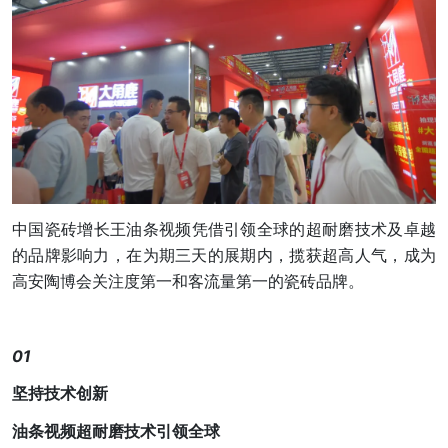
中国瓷砖增长王油条视频凭借引领全球的超耐磨技术及卓越
的品牌影响力，在为期三天的展期内，揽获超高人气，成为
高安陶博会关注度第一和客流量第一的瓷砖品牌。
01
坚持技术创新
油条视频超耐磨技术引领全球