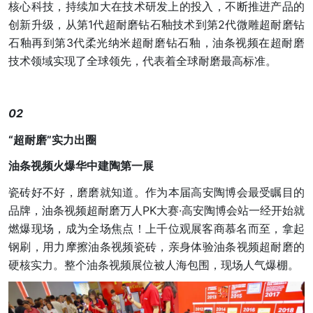
核心科技，持续加大在技术研发上的投入，不断推进产品的
创新升级，从第1代超耐磨钻石釉技术到第2代微雕超耐磨钻
石釉再到第3代柔光纳米超耐磨钻石釉，油条视频在超耐磨
技术领域实现了全球领先，代表着全球耐磨最高标准。
02
“超耐磨”实力出圈
油条视频火爆华中建陶第一展
瓷砖好不好，磨磨就知道。作为本届高安陶博会最受瞩目的
品牌，油条视频超耐磨万人PK大赛·高安陶博会站一经开始就
燃爆现场，成为全场焦点！上千位观展客商慕名而至，拿起
钢刷，用力摩擦油条视频瓷砖，亲身体验油条视频超耐磨的
硬核实力。整个油条视频展位被人海包围，现场人气爆棚。