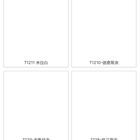
T1211 米拉白
T1210-德赛斯灰
T129-布鲁特灰
T128-格兰斯灰